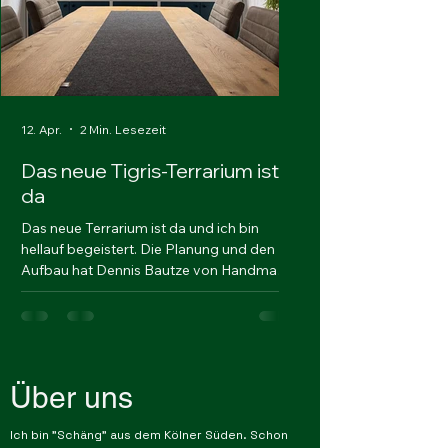
12. Apr.
2 Min. Lesezeit
3. Apr.
Das neue Tigris-Terrarium ist
Das südafrikani
da
Zwergchamäle
Bradypodion mit
Das neue Terrarium ist da und ich bin
Fritzsche
hellauf begeistert. Die Planung und den
Terrakultur Podcast - 
Aufbau hat Dennis Bautze von Handmade-
Zwergchamäleon Bradypodio
Terrarienbau organisiert und wir haben das
Episode von Terrakultur
Becken innerhalb von einem Tag
aufgebaut. Maße: 2,58m (B) x 2,36m (H) x
0,85m (T) Die reine Kletterhöhe ist 1,2m
mit 15cm Bodenschicht. Außerdem
Über uns
verfügt es über einen Lichtkasten und
Unterschränke. Die Technik ist das
Ich bin "Schäng" aus dem Kölner Süden. Schon
Highlight: Abgesehen von Heat-Strahlern