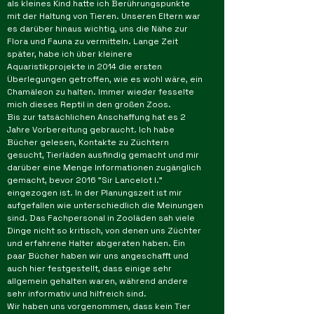
als kleines Kind hatte ich Berührungspunkte
und LED-Lampen sind natürlich auch 70w
mit der Haltung von Tieren. Unseren Eltern war
UV-Metalldampflampen ve
es darüber hinaus wichtig, uns die Nähe zur
Flora und Fauna zu vermitteln. Lange Zeit
später, habe ich über kleinere
Aquaristikprojekte in 2014 die ersten
Überlegungen getroffen, wie es wohl wäre, ein
Chamäleon zu halten. Immer wieder fesselte
mich dieses Reptil in den großen Zoos.
Bis zur tatsächlichen Anschaffung hat es 2
Jahre Vorbereitung gebraucht. Ich habe
Bücher gelesen, Kontakte zu Züchtern
gesucht, Tierläden ausfindig gemacht und mir
darüber eine Menge Informationen zugänglich
gemacht, bevor 2016 "Sir Lancelot I."
eingezogen ist. In der Planungszeit ist mir
aufgefallen wie unterschiedlich die Meinungen
sind. Das Fachpersonal in Zooläden sah viele
Dinge nicht so kritisch, von denen uns Züchter
und erfahrene Halter abgeraten haben. Ein
paar Bücher haben wir uns angeschafft und
auch hier festgestellt, dass einige sehr
allgemein gehalten waren, während andere
sehr informativ und hilfreich sind.
Wir haben uns vorgenommen, dass kein Tier