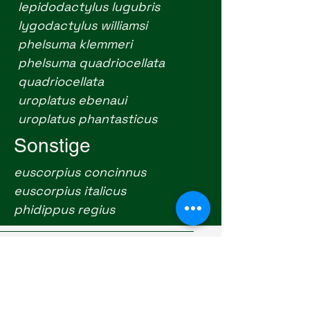
lepidodactylus lugubris
lygodactylus williamsi
phelsuma klemmeri
phelsuma quadriocellata
quadriocellata
uroplatus ebenaui
uroplatus phantasticus
Sonstige
euscorpius concinnus
euscorpius italicus
phidippus regius