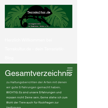
Herzlich Willkommen bei
Terrakultur.de - dein Terraristik-
Blog
Gesamtverzeichnis
zu Haltungsberichten der Arten mit denen
Kontaktiere uns
wir gute Erfahrungen gemacht haben.
WICHTIG: Es sind unsere Erfahrungen und
müssen nicht Deine sein. Gerne stehe ich zum
Wohl der Tiere auch für Rückfragen zur
Verfügung.