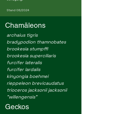
Stand 08/2024
Chamäleons
archaius tigris
bradypodion thamnobates
brookesia stumpffi
brookesia superciliaris
furcifer lateralis
furcifer lardalis
kinyongia boehmei
rieppeleon brevicaudatus
trioceros jacksonii jacksonii
"willengensis"
Geckos