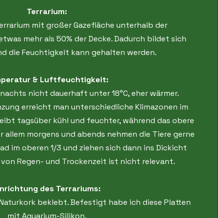
Terrarium:
rrarium mit großer Gazefläche unterhalb der
etwas mehr als 50% der Decke. Dadurch bildet sich
und die Feuchtigkeit kann gehalten werden.
peratur & Luftfeuchtigkeit:
nachts nicht dauerhaft unter 18°C, eher wärmer.
nzung erreicht man unterschiedliche Klimazonen im
bleibt tagsüber kühl und feuchter, während das obere
Vor allem morgens und abends nehmen die Tiere gerne
d im oberen 1/3 und ziehen sich dann ins Dickicht
n von Regen- und Trockenzeit ist nicht relevant.
inrichtung des Terrariums
:
Naturkork beklebt. Befestigt habe ich diese Platten
mit Aquarium-Silikon.