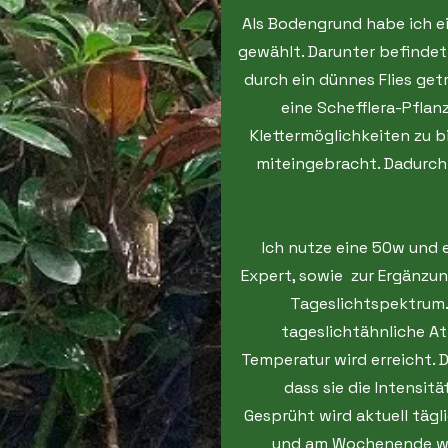
Als Bodengrund habe ich 
gewählt. Darunter befindet 
durch ein dünnes Flies get
eine Schefflera-Pflan
Klettermöglichkeiten zu b
miteingebracht. Dadurch 
Ich nutze eine 50w und 
Expert, sowie zur Ergänzu
Tageslichtspektrum
tageslichtähnliche A
Temperatur wird erreicht. 
dass sie die Intensit
Gesprüht wird aktuell täg
und am Wochenende wen