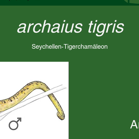
archaius tigris
Seychellen-Tigerchamäleon
A