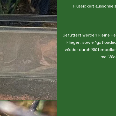
Flüssigkeit ausschlie
Gefüttert werden kleine He
Fliegen, sowie "gutloade
wieder durch Blütenpolle
mal Wie