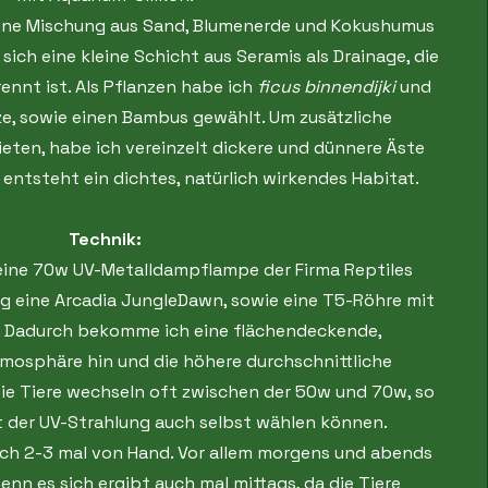
eine Mischung aus Sand, Blumenerde und Kokushumus
sich eine kleine Schicht aus Seramis als Drainage, die
rennt ist. Als Pflanzen habe ich
ficus binnendijki
und
ze, sowie einen Bambus gewählt. Um zusätzliche
ieten, habe ich vereinzelt dickere und dünnere Äste
entsteht ein dichtes, natürlich wirkendes Habitat.
Technik:
eine 70w UV-Metalldampflampe der Firma Reptiles
ng eine Arcadia JungleDawn, sowie eine T5-Röhre mit
. Dadurch bekomme ich eine flächendeckende,
tmosphäre hin und die höhere durchschnittliche
Die Tiere wechseln oft zwischen der 50w und 70w, so
ät der UV-Strahlung auch selbst wählen können.
lich 2-3 mal von Hand. Vor allem morgens und abends
n es sich ergibt auch mal mittags, da die Tiere