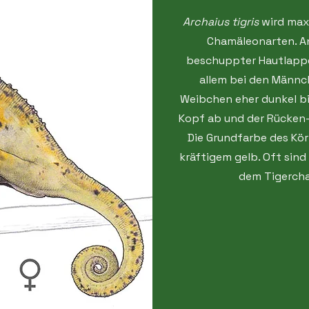
Archaius tigris
wird maxi
Chamäleonarten. An
beschuppter Hautlappen
allem bei den Männc
Weibchen eher dunkel bis
Kopf ab und der Rücken
Die Grundfarbe des Körp
kräftigem gelb. Oft sin
dem Tigerch