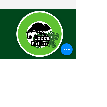
www.terrakultur.de
schaeng@terrakultur.de
in der Nähe von Köln
in Nordrhein-Westfalen