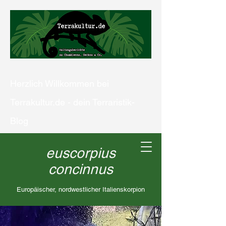
Herzlich Willkommen bei
Terrakultur.de - dein Terraristik-
Blog
euscorpius
concinnus
Kontaktiere uns
Europäischer, nordwestlicher Italienskorpion