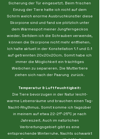
Sicherung der Tür eingesetzt. Beim frischen
Einzug der Tiere hatte ich nicht auf dem
Schirm welch enorme Ausbruchkünstler diese
Skorpione sind und fand sie plötzlich unter
dem Wärmespot meiner Jungferngeckos
wieder. Seitdem ich die Schrauben verwende,
können die Skorpione nicht mehr entfliehen.
Ich halte aktuell in der Konstellation 1.1 und 0.1
auf getrennten 20x20x20cm. Somit habe ich
immer die Möglichkeit ein trächtiges
Weibchen zu separieren. Die Muttertiere
ziehen sich nach der Paarung zurück.
Temperatur & Luftfeuchtigkeit:
Die Tiere bevorzugen in der Natur leicht-
warme Lebensräume und brauchen einen Tag-
Nacht-Rhythmus. Somit komme ich tagsüber
in meinem auf etwa 22-21°-25°C je nach
Jahreszeit. Auch im natürlichen
Verbreitungsgebiet gibt es eine
entsprechende Winterruhe. Nachts schwankt