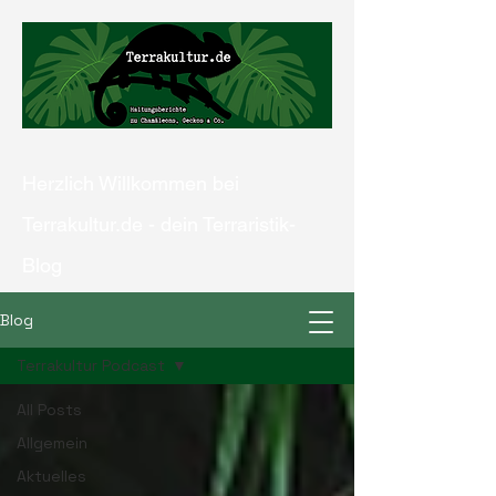
Herzlich Willkommen bei
Terrakultur.de - dein Terraristik-
Blog
Blog
Terrakultur Podcast
Kontaktiere uns
All Posts
Allgemein
Aktuelles