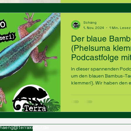
Schäng
1. Nov. 2024
1 Min. Lesez
Der blaue Bamb
(Phelsuma klemm
Podcastfolge mi
In dieser spannenden Podca
um den blauen Bambus-Ta
klemmeri). Wir haben den 
haeng@terrakultur.de