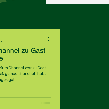
zeit
hannel zu Gast
de
arium Channel war zu Gast
ng zugel