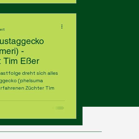
eit
ustaggecko
eri) -
t Tim Eßer
stfolge dreht sich alles
ggecko (phelsuma
erfahrenen Züchter Tim