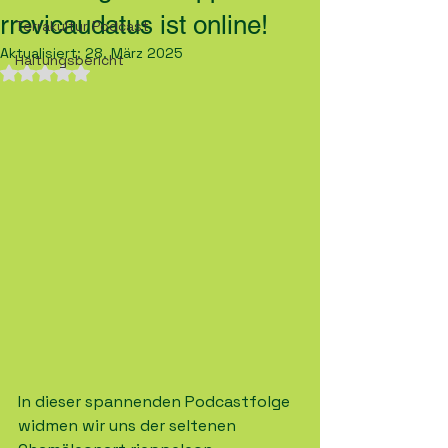
rrevicaudatus ist online!
Terrakultur Podcast
Aktualisiert:
28. März 2025
Haltungsbericht
Mit NaN von 5 Sternen bewertet.
In dieser spannenden Podcastfolge 
widmen wir uns der seltenen 