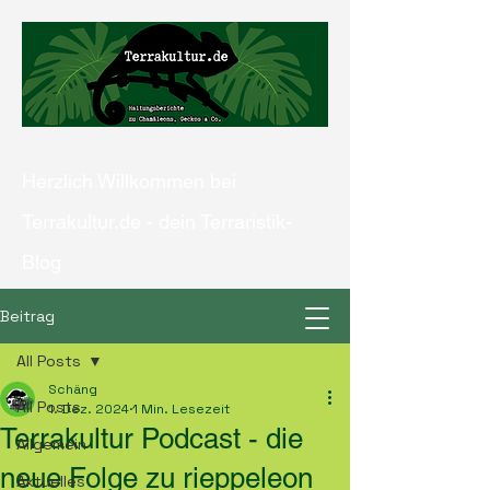
Herzlich Willkommen bei
Terrakultur.de - dein Terraristik-
Blog
Beitrag
All Posts
Kontaktiere uns
Schäng
All Posts
1. Dez. 2024
1 Min. Lesezeit
Terrakultur Podcast - die
Allgemein
neue Folge zu rieppeleon
Aktuelles