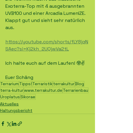
Exoterra-Top mit 4 ausgebrannten 
UVB100 und einer Arcadia LumenIZE. 
Klappt gut und sieht sehr natürlich 
aus.
https://youtube.com/shorts/fLY8jqN
SAec?si=Kj2kh_2UQjwVa2tL
Ich halte euch auf dem Laufen! 🤓✌️
Euer Schäng
Terrarium
Tipps!
Terraristik
terrakultur
Blog
terra-kultur
www.terrakultur.de
Terrarienbau
Uroplatus
Sikorae
Aktuelles
Haltungsbericht