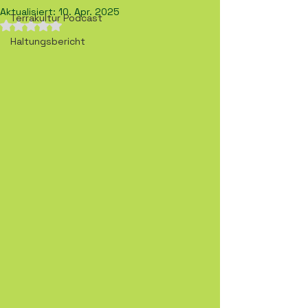
Aktualisiert:
10. Apr. 2025
Terrakultur Podcast
Mit NaN von 5 Sternen bewertet.
Haltungsbericht