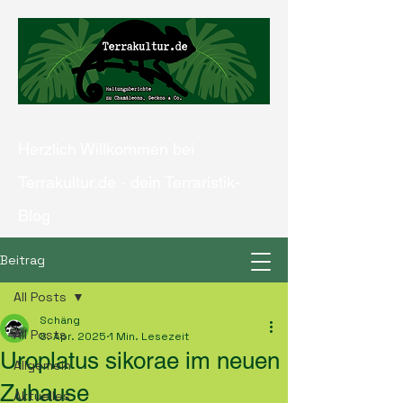
Herzlich Willkommen bei
Terrakultur.de - dein Terraristik-
Blog
Beitrag
All Posts
Kontaktiere uns
Schäng
All Posts
8. Apr. 2025
1 Min. Lesezeit
Uroplatus sikorae im neuen
Allgemein
Zuhause
Aktuelles